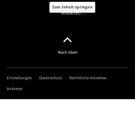
Zum Inhalt springen
Anbieter/Datenschutz
Hilfe
unterwegs
Dienstleistungen
& Garantien
Übersicht
MERCEDES-
SWISS-
INTEGRAL
ServiceCare
Mercedes-