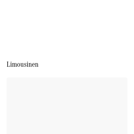
Über uns
Unternehmen
Ansprechpartner
Limousinen
Offene
Stellen
Standort &
Öffnungszeiten
Kontaktformular
Servicetermin
buchen