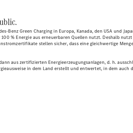
blic.
des-Benz Green Charging in Europa, Kanada, den USA und Japan
Digitale
ber 100 % Energie aus erneuerbaren Quellen nutzt. Deshalb nutz
Broschüre
stromzertifikate stellen sicher, dass eine gleichwertige Men
Fahrzeugzubehör
Collection
Betriebsanleitungen
ann aus zertifizierten
Energieerzeugungsanlagen,
d. h. aussch
gieausweise in dem Land erstellt und entwertet, in dem auch d
Servicetermin
buchen