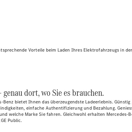
Reparatur
&
Garantie
tsprechende Vorteile beim Laden Ihres Elektrofahrzeugs in der
Übersicht
- genau dort, wo Sie es brauchen.
Reparatur
Service &
s-Benz bietet Ihnen das überzeugendste Ladeerlebnis. Günstig 
Garantie
ndigkeiten, einfache Authentifizierung und Bezahlung. Genies
Rückrufe
 und welche Marke Sie fahren. Gleichwohl erhalten Mercedes-Be
Ersatzteile
ARGE
Public.
Accessories