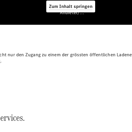
Service &
Zum Inhalt springen
Zubehör
Anbieter/Datenschutz
cht nur den Zugang zu einem der grössten öffentlichen Ladene
.
Servicetermin
buchen
Digitale
Extras
Ladelösungen
Unterwegs
laden
Pannen- &
Unfallhilfe
ervices.
Räder &
Reifen
Wartung,