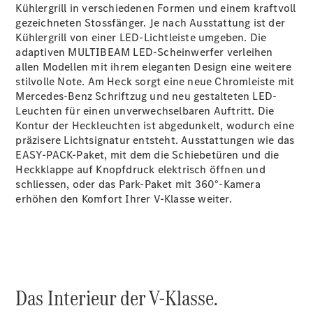
Kühlergrill in verschiedenen Formen und einem kraftvoll
Reparatur
gezeichneten Stossfänger. Je nach Ausstattung ist der
&
Kühlergrill von einer LED-Lichtleiste umgeben. Die
Garantie
adaptiven MULTIBEAM
LED-Scheinwerfer
verleihen
allen Modellen mit ihrem eleganten Design eine weitere
stilvolle Note. Am Heck sorgt eine neue Chromleiste mit
Mercedes-Benz Schriftzug und neu gestalteten LED-
Leuchten für einen unverwechselbaren Auftritt. Die
Kontur der Heckleuchten ist abgedunkelt, wodurch eine
präzisere Lichtsignatur entsteht. Ausstattungen wie das
EASY-PACK-Paket
, mit dem die Schiebetüren und die
Heckklappe auf Knopfdruck elektrisch öffnen und
schliessen, oder das Park-Paket mit
360°-Kamera
erhöhen den Komfort Ihrer V-Klasse weiter.
Übersicht
Reparatur
Service &
Garantie
Rückrufe
Ersatzteile
Das Interieur der V-Klasse.
Accessories