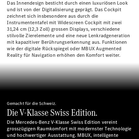
Das Innendesign besticht durch einen luxuriösen Look
und ist von der Digitalisierung geprägt. Das Cockpit
zeichnet sich insbesondere aus durch die
Instrumententafel mit Widescreen Cockpit mit zwei
31,24 cm (12,3 Zoll) grossen Displays, verschiedene
stilvolle Zierelemente und eine neue Lenkradgeneration
Digitale
mit kapazitiver Berührungserkennung aus. Funktionen
Broschüre
wie der digitale
Rückspiegel
oder MBUX Augmented
Fahrzeugzubehör
Reality für
Navigation
erhöhen den Komfort weiter.
Collection
Betriebsanleitungen
Servicetermin
buchen
Gemacht für die Schweiz.
Die V-Klasse Swiss Edition.
Die Mercedes-Benz V-Klasse Swiss Edition vereint
grosszügigen Raumkomfort mit modernster Technologie
und hochwertiger Ausstattung. MBUX, intelligente