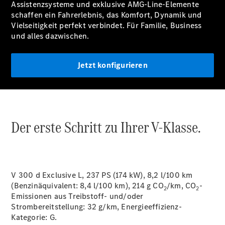
Assistenzsysteme und exklusive AMG-Line-Elemente
schaffen ein Fahrerlebnis, das Komfort, Dynamik und
Über uns
Vielseitigkeit perfekt verbindet. Für Familie, Business
und alles dazwischen.
Jetzt konfigurieren
Unternehmen
Ansprechpartner
Offene
Der erste Schritt zu Ihrer V-Klasse.
Stellen
Standort &
Öffnungszeiten
Kontaktformular
V 300 d Exclusive L, 237 PS (174 kW), 8,2 l/100 km
Servicetermin
(Benzinäquivalent: 8,4 l/100 km), 214 g CO
/km, CO
-
2
2
buchen
Emissionen aus Treibstoff- und/oder
Strombereitstellung: 32 g/km, Energieeffizienz-
Kategorie:
G.