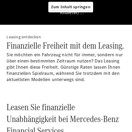
Service &
Zum Inhalt springen
Zubehör
Anbieter/Datenschutz
Leasing entdecken
Finanzielle Freiheit mit dem Leasing.
Sie möchten ein Fahrzeug nicht für immer, sondern nur
über einen bestimmten Zeitraum nutzen? Das Leasing
Servicetermin
gibt Ihnen diese Freiheit. Günstige Raten lassen Ihnen
buchen
finanziellen Spielraum, während Sie trotzdem mit den
Digitale
aktuellsten Modellen unterwegs sind.
Extras
Ladelösungen
Unterwegs
laden
Leasen Sie finanzielle
Pannen- &
Unfallhilfe
Unabhängigkeit bei Mercedes-Benz
Räder &
Reifen
Financial Services.
Wartung,