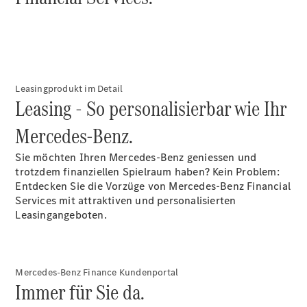
Reparatur
&
Garantie
Leasingprodukt im Detail
Leasing - So personalisierbar wie Ihr
Mercedes-Benz.
Sie möchten Ihren Mercedes-Benz geniessen und
trotzdem finanziellen Spielraum haben? Kein Problem:
Entdecken Sie die Vorzüge von Mercedes-Benz Financial
Services mit attraktiven und personalisierten
Übersicht
Leasingangeboten.
Reparatur
Service &
Garantie
Rückrufe
Mercedes-Benz Finance Kundenportal
Ersatzteile
Immer für Sie da.
Accessories